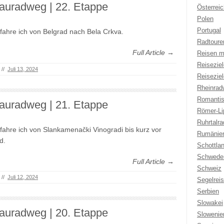
auradweg | 22. Etappe
Österreic
Polen
Portugal
fahre ich von Belgrad nach Bela Crkva.
Radtoure
Full Article →
Reisen m
Reisezie
//
Juli 13, 2024
Reisezie
Rheinrad
Romantis
auradweg | 21. Etappe
Römer-Li
Ruhrtalr
fahre ich von Slankamenački Vinogradi bis kurz vor
Rumänie
d.
Schottla
Schwede
Full Article →
Schweiz
//
Juli 12, 2024
Segelrei
Serbien
Slowakei
auradweg | 20. Etappe
Slowenie