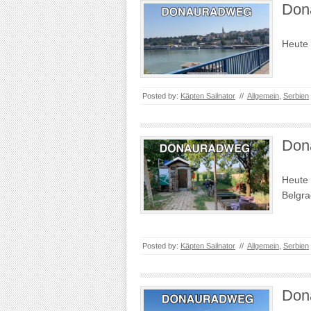
Don
Heute 
Posted by:
Käpten Sailnator
//
Allgemein
,
Serbien
Don
Heute 
Belgra
Posted by:
Käpten Sailnator
//
Allgemein
,
Serbien
Don