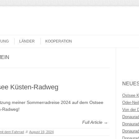
TUNG
LÄNDER
KOOPERATION
EIN
Search
NEUES
see Küsten-Radweg
Ostsee 
etzung meiner Sommerradreise 2024 auf dem Ostsee
Oder-Ne
n-Radweg!
Von der 
Donaurad
Full Article →
Donaurad
Donaurad
mit dem Fahrrad
//
August 19, 2024
Donaurad