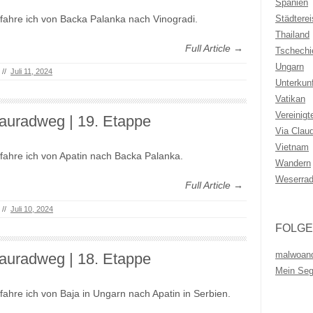
Spanien
Städtere
fahre ich von Backa Palanka nach Vinogradi.
Thailand
Full Article →
Tschechi
Ungarn
//
Juli 11, 2024
Unterkunf
Vatikan
Vereinigt
auradweg | 19. Etappe
Via Clau
Vietnam
fahre ich von Apatin nach Backa Palanka.
Wandern
Weserra
Full Article →
//
Juli 10, 2024
FOLGE
malwoan
auradweg | 18. Etappe
Mein Se
fahre ich von Baja in Ungarn nach Apatin in Serbien.