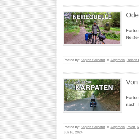
Ode
Forts
Neiße
Posted by:
Käpten Sailnator
//
Allgemein
,
Reisen 
Von 
Forts
nach T
Posted by:
Käpten Sailnator
//
Allgemein
,
Polen
,
R
Juli 16, 2024