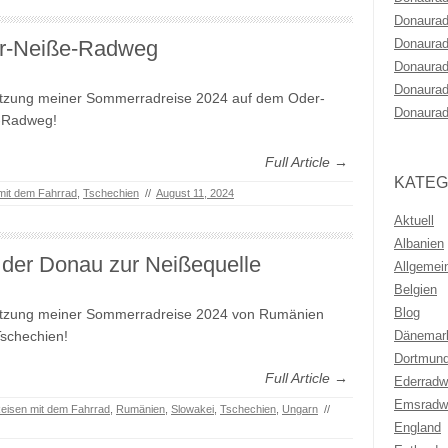
Donaurad
r-Neiße-Radweg
Donaurad
Donaurad
Donaurad
etzung meiner Sommerradreise 2024 auf dem Oder-
Donaurad
-Radweg!
Full Article →
KATEG
mit dem Fahrrad
,
Tschechien
//
August 11, 2024
Aktuell
Albanien
der Donau zur Neißequelle
Allgemei
Belgien
Blog
etzung meiner Sommerradreise 2024 von Rumänien
schechien!
Dänemar
Dortmun
Full Article →
Ederrad
Emsradw
eisen mit dem Fahrrad
,
Rumänien
,
Slowakei
,
Tschechien
,
Ungarn
//
England