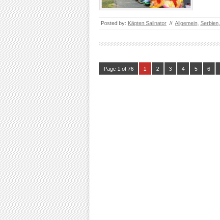
Posted by:
Käpten Sailnator
//
Allgemein
,
Serbien
Page 1 of 76
1
2
3
4
5
6