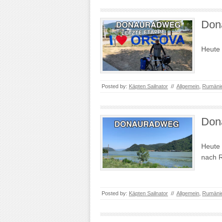
Don
Heute 
Posted by:
Käpten Sailnator
//
Allgemein
,
Rumäni
Don
Heute 
nach 
Posted by:
Käpten Sailnator
//
Allgemein
,
Rumäni