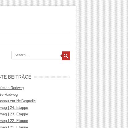
TE BEITRÄGE
Küsten-Radweg
iße-Radweg
Donau zur Neißequelle
weg | 24. Etappe
weg | 23. Etappe
weg | 22. Etappe
weg | 21. Etappe