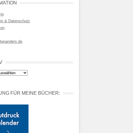
MATION
ng
m & Datenschutz
ion
lwoanders.de
V
NG FÜR MEINE BÜCHER: