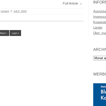
INFOR
Full Article →
Ausrüstu
,
Ungarn
//
Juli 9, 2024
Impressu
Kooperat
Länder
Über: ma
Next ›
Last »
ARCHI
Archiv
WERBU