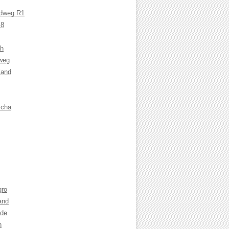
adweg R1
 8
ch
weg
land
cha
gro
and
nde
n