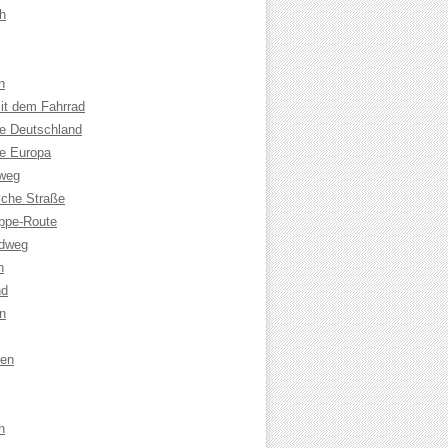
h
n
it dem Fahrrad
le Deutschland
le Europa
weg
che Straße
ppe-Route
adweg
n
nd
n
sen
n