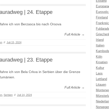
Estland
Europar
auradweg | 24. Etappe
Eurovelo
Finnland
Frankrei
fahre ich von Berzasca bis nach Orsova
Fuldarad
Full Article →
Griechen
Irland
en
//
Juli 15, 2024
Italien
Kambods
Köln
auradweg | 23. Etappe
Kroatien
Kultur
fahre ich von Bela Crkva in Serbien über die Grenze
Laos
Rumänien.
Lettland
Litauen
Full Article →
Montene
en
,
Serbien
//
Juli 14, 2024
Münsterl
Niederla
Norwege