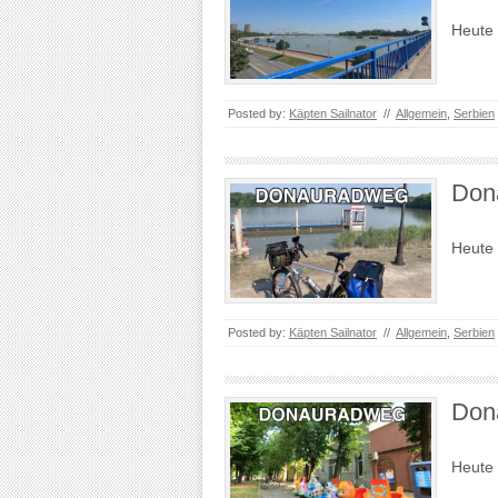
Heute 
Posted by:
Käpten Sailnator
//
Allgemein
,
Serbien
Don
Heute 
Posted by:
Käpten Sailnator
//
Allgemein
,
Serbien
Don
Heute 