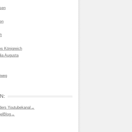
isen
en
t
es Königreich
dia Augusta
dweg
N:
ders Youtubekanal→
gelBlog→