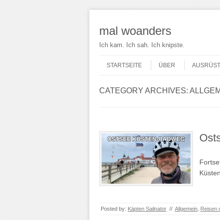
mal woanders
Ich kam. Ich sah. Ich knipste.
Skip to content
Menu
STARTSEITE
ÜBER
AUSRÜS
CATEGORY ARCHIVES:
ALLGEM
Ost
Forts
Küste
Posted by:
Käpten Sailnator
//
Allgemein
,
Reisen 