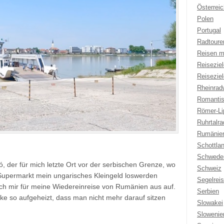
Österreic
Polen
Portugal
Radtoure
Reisen m
Reisezie
Reisezie
Rheinrad
Romantis
Römer-Li
Ruhrtalr
Rumänie
Schottla
Schwede
, der für mich letzte Ort vor der serbischen Grenze, wo
Schweiz
Supermarkt mein ungarisches Kleingeld loswerden
Segelrei
ch mir für meine Wiedereinreise von Rumänien aus auf.
Serbien
ke so aufgeheizt, dass man nicht mehr darauf sitzen
Slowakei
Slowenie