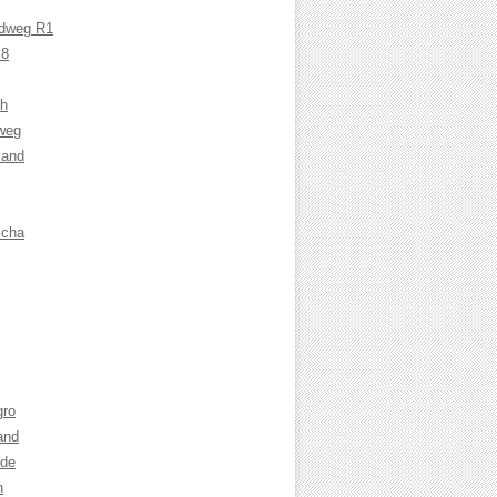
adweg R1
 8
ch
weg
land
cha
gro
and
nde
n