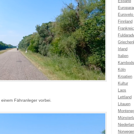
Estland
Europar
Eurovelo
Finnland
Frankrei
Fuldarad
Griechen
Irland
Italien
Kambods
Köln
Kroatien
Kultur
Laos
Lettland
einem Fähranleger vorbei.
Litauen
Montene
Münsterl
Niederla
Norwege