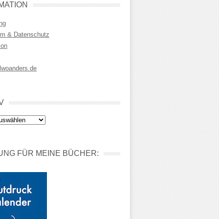
MATION
ng
m & Datenschutz
ion
lwoanders.de
V
NG FÜR MEINE BÜCHER: