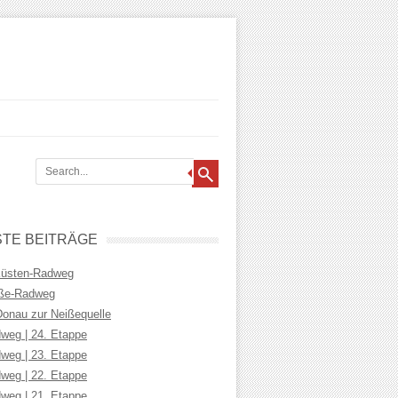
TE BEITRÄGE
Küsten-Radweg
iße-Radweg
Donau zur Neißequelle
weg | 24. Etappe
weg | 23. Etappe
weg | 22. Etappe
weg | 21. Etappe