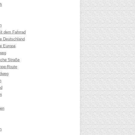
h
n
it dem Fahrrad
le Deutschland
le Europa
weg
che Straße
ppe-Route
adweg
n
nd
n
sen
n