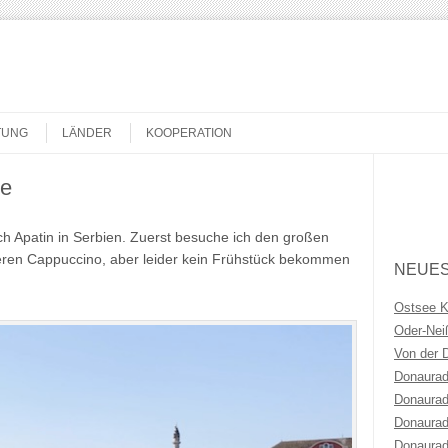
TUNG
LÄNDER
KOOPERATION
pe
Search
ch Apatin in Serbien.
Zuerst besuche ich den großen
keren Cappuccino, aber leider kein Frühstück bekommen
NEUES
Ostsee 
Oder-Ne
Von der 
Donaurad
Donaurad
Donaurad
Donaurad