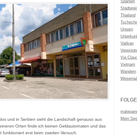
Spanien
Städtere
Thailand
Tschechi
Ungarn
Unterkunf
Vatikan
Vereinigt
Via Clau
Vietnam
Wandern
Weserra
FOLGE
malwoan
Mein Se
gslos und in Serbien sieht die Landschaft genauso aus
leineren Orten finde ich keinen Geldautomaten und das
 funktioniert erst beim zweiten Versuch.