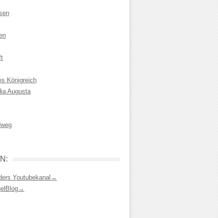
isen
en
t
es Königreich
dia Augusta
dweg
N:
ders Youtubekanal→
gelBlog→