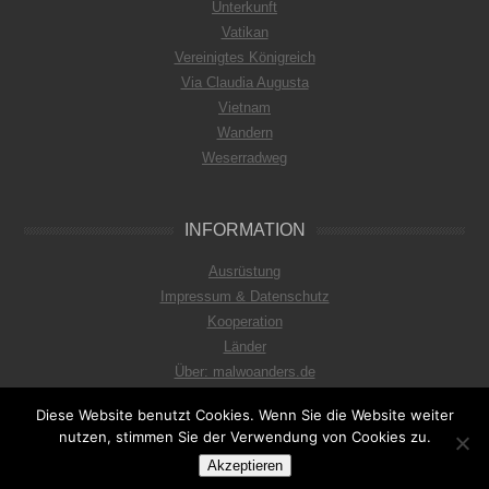
Unterkunft
Vatikan
Vereinigtes Königreich
Via Claudia Augusta
Vietnam
Wandern
Weserradweg
INFORMATION
Ausrüstung
Impressum & Datenschutz
Kooperation
Länder
Über: malwoanders.de
Diese Website benutzt Cookies. Wenn Sie die Website weiter
nutzen, stimmen Sie der Verwendung von Cookies zu.
© 2026
mal woanders
Akzeptieren
Diese Seite
wird betrieben von
sailnator.de