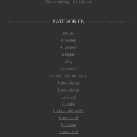
Donauradweg | 18. Etappe
KATEGORIEN
Aktuell
Albanien
Allgemein
Belgien
Blog
Dänemark
Dortmund-Ems-Kanal
Ederradweg
Emsradweg
England
Estland
Europaradweg R1
Eurovelo 8
Finnland
Frankreich