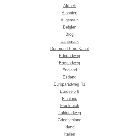
Aktuell
Albanien
Allgemein
Belgien
Blog
Dänemark
Dortmund-Ems-Kanal
Ederradweg
Emsradweg
England
Estland
Europaradweg R1
Eurovelo 8
Finnland
Frankreich
Fuldaradweg
Griechenland
Irland
Italien