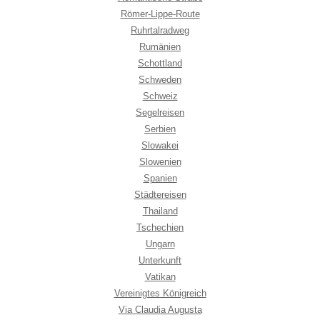
Römer-Lippe-Route
Ruhrtalradweg
Rumänien
Schottland
Schweden
Schweiz
Segelreisen
Serbien
Slowakei
Slowenien
Spanien
Städtereisen
Thailand
Tschechien
Ungarn
Unterkunft
Vatikan
Vereinigtes Königreich
Via Claudia Augusta