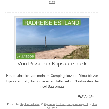
2023
Von Riksu zur Kiipsaare nukk
Heute fahre ich von meinem Campingplatz bei Riksu bis zur
Kiipsaare nukk, die Spitze einer Halbinsel im Nordwesten der
Insel Saaremaa.
Full Article →
Posted by:
Käpten Sailnator
//
Allgemein
,
Estland
,
Europaradweg R1
//
Juni
30, 2023