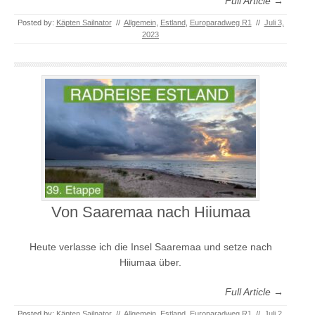
Full Article →
Posted by:
Käpten Sailnator
//
Allgemein
,
Estland
,
Europaradweg R1
//
Juli 3,
2023
Von Saaremaa nach Hiiumaa
Heute verlasse ich die Insel Saaremaa und setze nach
Hiiumaa über.
Full Article →
Posted by:
Käpten Sailnator
//
Allgemein
,
Estland
,
Europaradweg R1
//
Juli 2,