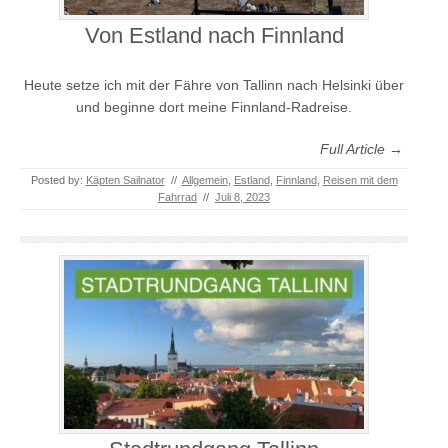
Von Estland nach Finnland
Heute setze ich mit der Fähre von Tallinn nach Helsinki über
und beginne dort meine Finnland-Radreise.
Full Article →
Posted by:
Käpten Sailnator
//
Allgemein
,
Estland
,
Finnland
,
Reisen mit dem
Fahrrad
//
Juli 8, 2023