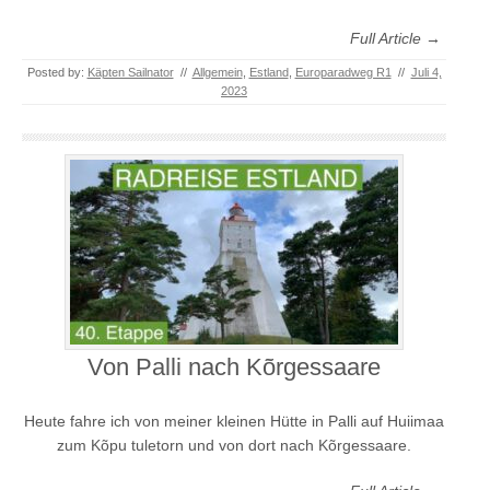
Full Article →
Posted by:
Käpten Sailnator
//
Allgemein
,
Estland
,
Europaradweg R1
//
Juli 4,
2023
Von Palli nach Kõrgessaare
Heute fahre ich von meiner kleinen Hütte in Palli auf Huiimaa
zum Kõpu tuletorn und von dort nach Kõrgessaare.