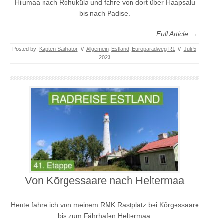
Hiiumaa nach Rohuküla und fahre von dort über Haapsalu
bis nach Padise.
Full Article →
Posted by:
Käpten Sailnator
//
Allgemein
,
Estland
,
Europaradweg R1
//
Juli 5,
2023
Von Kõrgessaare nach Heltermaa
Heute fahre ich von meinem RMK Rastplatz bei Kõrgessaare
bis zum Fährhafen Heltermaa.