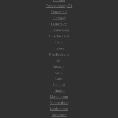
Europaradweg R1
Eurovelo 8
Finnland
Frankreich
Fuldaradweg
Griechenland
Irland
Italien
Kambodscha
Köln
Kroatien
Kultur
Laos
Lettland
Litauen
Montenegro
Münsterland
Niederlande
Norwegen