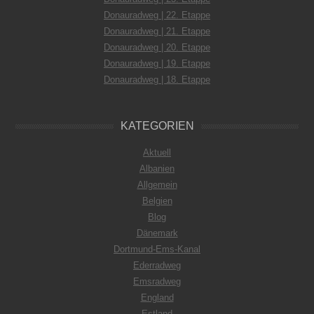
Donauradweg | 22. Etappe
Donauradweg | 21. Etappe
Donauradweg | 20. Etappe
Donauradweg | 19. Etappe
Donauradweg | 18. Etappe
KATEGORIEN
Aktuell
Albanien
Allgemein
Belgien
Blog
Dänemark
Dortmund-Ems-Kanal
Ederradweg
Emsradweg
England
Estland