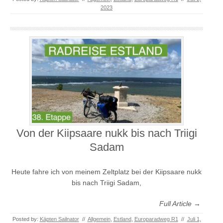
2023
Von der Kiipsaare nukk bis nach Triigi
Sadam
Heute fahre ich von meinem Zeltplatz bei der Kiipsaare nukk
bis nach Triigi Sadam,
Full Article →
Posted by:
Käpten Sailnator
//
Allgemein
,
Estland
,
Europaradweg R1
//
Juli 1,