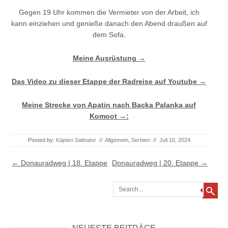
Gegen 19 Uhr kommen die Vermieter von der Arbeit, ich
kann einziehen und genieße danach den Abend draußen auf
dem Sofa.
Meine Ausrüstung →
Das Video zu dieser Etappe der Radreise auf Youtube →
Meine Strecke von Apatin nach Backa Palanka auf
Komoot →:
Posted by:
Käpten Sailnator
//
Allgemein
,
Serbien
//
Juli 10, 2024
Post navigation
←
Donauradweg | 18. Etappe
Donauradweg | 20. Etappe
→
Search