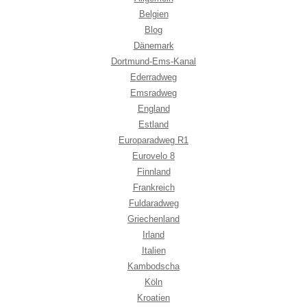
Belgien
Blog
Dänemark
Dortmund-Ems-Kanal
Ederradweg
Emsradweg
England
Estland
Europaradweg R1
Eurovelo 8
Finnland
Frankreich
Fuldaradweg
Griechenland
Irland
Italien
Kambodscha
Köln
Kroatien