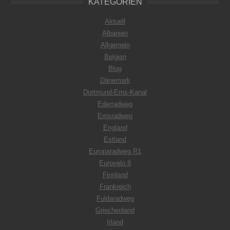
KATEGORIEN
Aktuell
Albanien
Allgemein
Belgien
Blog
Dänemark
Dortmund-Ems-Kanal
Ederradweg
Emsradweg
England
Estland
Europaradweg R1
Eurovelo 8
Finnland
Frankreich
Fuldaradweg
Griechenland
Irland