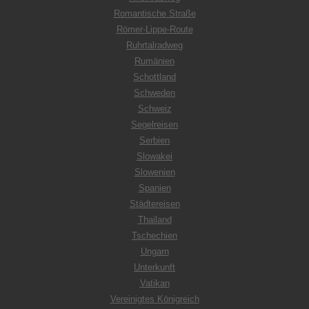
Romantische Straße
Römer-Lippe-Route
Ruhrtalradweg
Rumänien
Schottland
Schweden
Schweiz
Segelreisen
Serbien
Slowakei
Slowenien
Spanien
Städtereisen
Thailand
Tschechien
Ungarn
Unterkunft
Vatikan
Vereinigtes Königreich