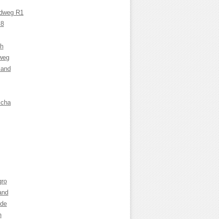
adweg R1
 8
ch
weg
land
cha
gro
and
nde
n