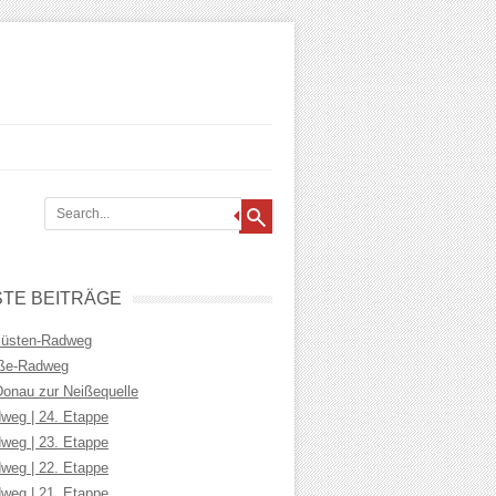
TE BEITRÄGE
Küsten-Radweg
iße-Radweg
Donau zur Neißequelle
weg | 24. Etappe
weg | 23. Etappe
weg | 22. Etappe
weg | 21. Etappe