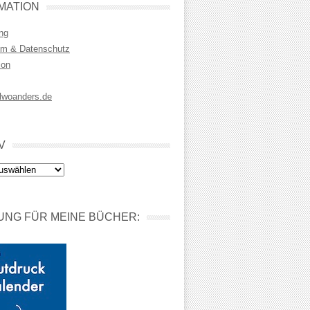
MATION
ng
m & Datenschutz
ion
lwoanders.de
V
NG FÜR MEINE BÜCHER: