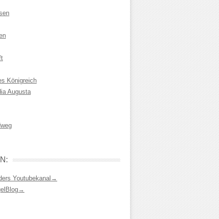
isen
en
t
es Königreich
dia Augusta
dweg
N:
ders Youtubekanal→
gelBlog→