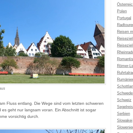
Österreic
Polen
Portugal
Radtoure
Reisen m
Reisezie
Reisezie
Rheinrad
Romantis
Römer-Li
Ruhrtalr
Rumänie
Schottla
aus
Schwede
Schweiz
 am Fluss entlang. Die Wege sind vom letzten schweren
Segelrei
es geht nur langsam voran. Ein Abschnitt ist sogar
Serbien
mme vorsichtig durch.
Slowakei
Slowenie