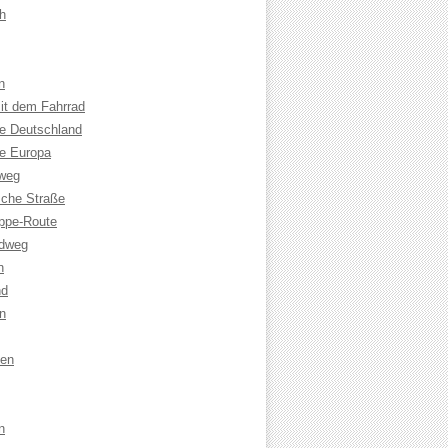
h
n
it dem Fahrrad
le Deutschland
le Europa
weg
che Straße
ppe-Route
adweg
n
nd
n
sen
n