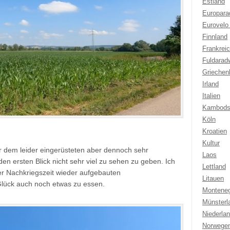
Estland
Europar
Eurovelo
Finnland
Frankrei
Fuldarad
Griechen
Irland
Italien
Kambods
Köln
Kroatien
Kultur
er dem leider eingerüsteten aber dennoch sehr
Laos
den ersten Blick nicht sehr viel zu sehen zu geben. Ich
Lettland
der Nachkriegszeit wieder aufgebauten
Litauen
lück auch noch etwas zu essen.
Montene
Münsterl
Niederla
Norwege