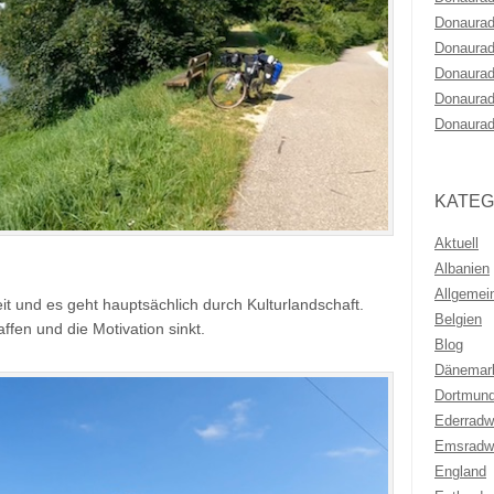
Donaurad
Donaurad
Donaurad
Donaurad
Donaurad
KATEG
Aktuell
Albanien
Allgemei
eit und es geht hauptsächlich durch Kulturlandschaft.
Belgien
fen und die Motivation sinkt.
Blog
Dänemar
Dortmun
Ederrad
Emsradw
England