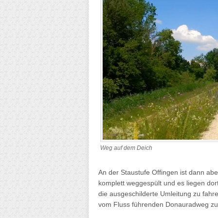
Weg auf dem Deich
An der Staustufe Offingen ist dann ab
komplett weggespült und es liegen dor
die ausgeschilderte Umleitung zu fahre
vom Fluss führenden Donauradweg zur