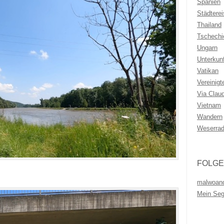
Spanien
Städtere
Thailand
Tschechi
Ungarn
Unterkunf
Vatikan
Vereinigt
Via Clau
Vietnam
Wandern
Weserra
FOLGE
malwoan
Mein Se