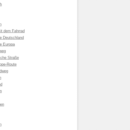
h
n
it dem Fahrrad
le Deutschland
le Europa
weg
che Straße
ppe-Route
adweg
n
nd
n
sen
n