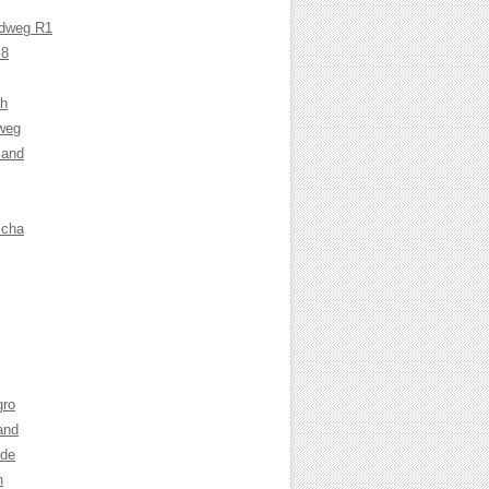
adweg R1
 8
ch
weg
land
cha
gro
and
nde
n