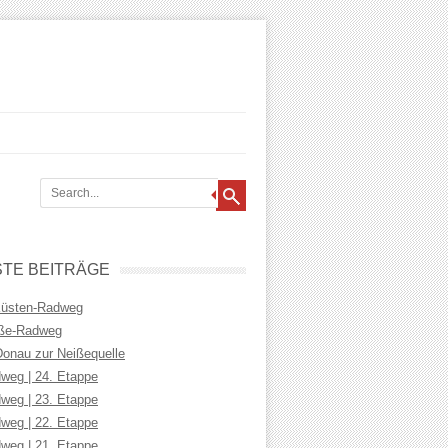
TE BEITRÄGE
Küsten-Radweg
iße-Radweg
Donau zur Neißequelle
weg | 24. Etappe
weg | 23. Etappe
weg | 22. Etappe
weg | 21. Etappe