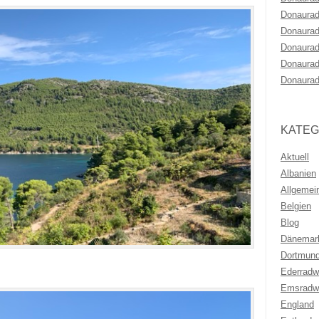
Donaurad
Donaurad
Donaurad
Donaurad
Donaurad
KATEG
Aktuell
Albanien
Allgemei
Belgien
Blog
Dänemar
Dortmun
Ederrad
Emsradw
England