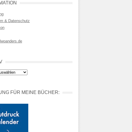
MATION
ng
m & Datenschutz
ion
lwoanders.de
V
NG FÜR MEINE BÜCHER: