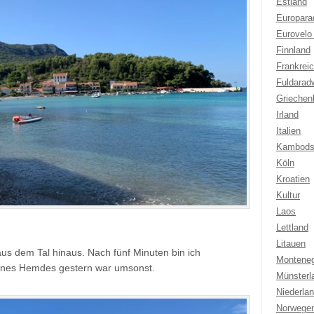
Estland
Europar
Eurovelo
Finnland
Frankrei
Fuldarad
Griechen
Irland
Italien
Kambods
Köln
Kroatien
Kultur
Laos
Lettland
Litauen
aus dem Tal hinaus. Nach fünf Minuten bin ich
Montene
ines Hemdes gestern war umsonst.
Münsterl
Niederla
Norwege