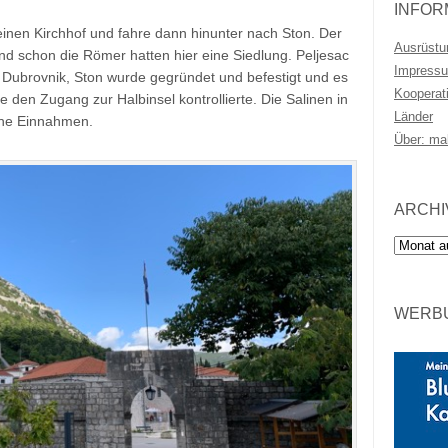
INFOR
inen Kirchhof und fahre dann hinunter nach Ston. Der
Ausrüstu
 und schon die Römer hatten hier eine Siedlung. Peljesac
Impressu
k Dubrovnik, Ston wurde gegründet und befestigt und es
Kooperat
 den Zugang zur Halbinsel kontrollierte. Die Salinen in
Länder
che Einnahmen.
Über: ma
ARCHI
Archiv
WERBU