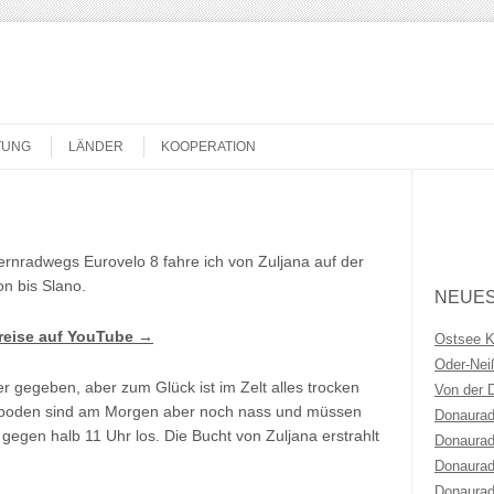
TUNG
LÄNDER
KOOPERATION
Search
rnradwegs Eurovelo 8 fahre ich von Zuljana auf der
on bis Slano.
NEUES
dreise auf YouTube →
Ostsee 
Oder-Ne
er gegeben, aber zum Glück ist im Zelt alles trocken
Von der 
ltboden sind am Morgen aber noch nass und müssen
Donaurad
gegen halb 11 Uhr los. Die Bucht von Zuljana erstrahlt
Donaurad
Donaurad
Donaurad