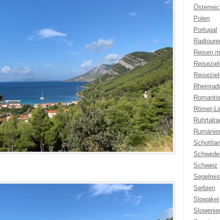
Österreic
Polen
Portugal
Radtoure
Reisen m
Reisezie
Reisezie
Rheinrad
Romantis
Römer-Li
Ruhrtalr
Rumänie
Schottla
Schwede
Schweiz
Segelrei
Serbien
Slowakei
Slowenie