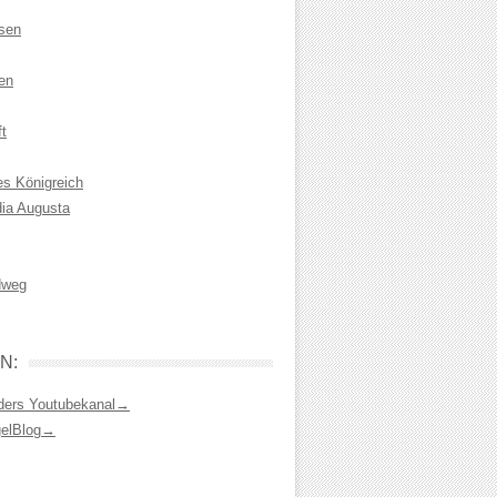
isen
en
t
es Königreich
dia Augusta
dweg
N:
ders Youtubekanal→
gelBlog→