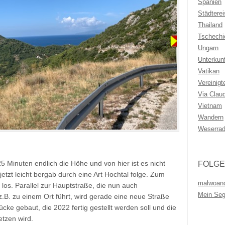
Spanien
Städtere
Thailand
Tschechi
Ungarn
Unterkunf
Vatikan
Vereinigt
Via Clau
Vietnam
Wandern
Weserra
5 Minuten endlich die Höhe und von hier ist es nicht
FOLGE
jetzt leicht bergab durch eine Art Hochtal folge. Zum
malwoan
los. Parallel zur Hauptstraße, die nun auch
Mein Se
.B. zu einem Ort führt, wird gerade eine neue Straße
cke gebaut, die 2022 fertig gestellt werden soll und die
etzen wird.