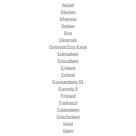
Aktuell
Albanien
Allgemein
Belgien
Blog
Dänemark
Dortmund-Ems-Kanal
Ederradweg
Emsradweg
England
Estland
Europaradweg R1
Eurovelo 8
Finnland
Frankreich
Fuldaradweg
Griechenland
Irland
Italien