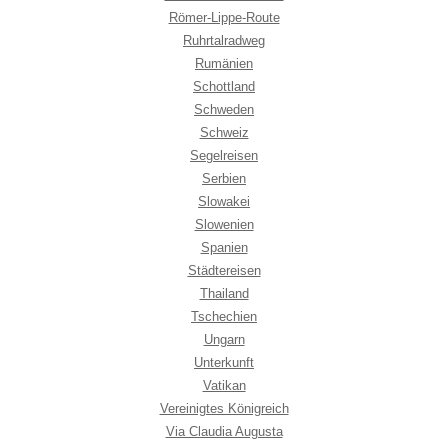
Römer-Lippe-Route
Ruhrtalradweg
Rumänien
Schottland
Schweden
Schweiz
Segelreisen
Serbien
Slowakei
Slowenien
Spanien
Städtereisen
Thailand
Tschechien
Ungarn
Unterkunft
Vatikan
Vereinigtes Königreich
Via Claudia Augusta