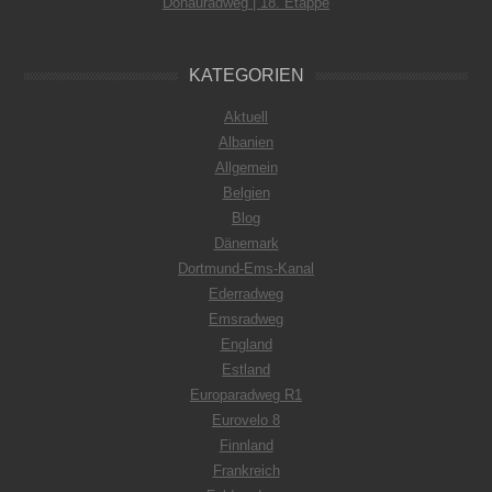
Donauradweg | 18. Etappe
KATEGORIEN
Aktuell
Albanien
Allgemein
Belgien
Blog
Dänemark
Dortmund-Ems-Kanal
Ederradweg
Emsradweg
England
Estland
Europaradweg R1
Eurovelo 8
Finnland
Frankreich