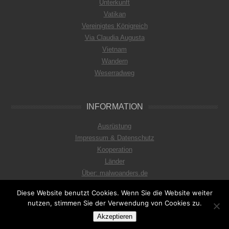
Unterkunft
Vatikan
Vereinigtes Königreich
Via Claudia Augusta
Vietnam
Wandern
Weserradweg
INFORMATION
Ausrüstung
Impressum & Datenschutz
Kooperation
Länder
Über: malwoanders.de
Diese Website benutzt Cookies. Wenn Sie die Website weiter
nutzen, stimmen Sie der Verwendung von Cookies zu.
© 2026
mal woanders
Akzeptieren
Diese Seite
wird betrieben von
sailnator.de