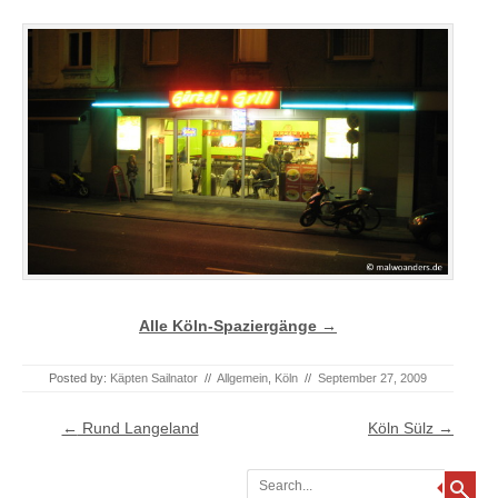
Alle Köln-Spaziergänge →
Posted by:
Käpten Sailnator
//
Allgemein
,
Köln
//
September 27, 2009
Post navigation
←
Rund Langeland
Köln Sülz
→
Search