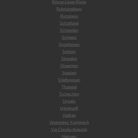
Römer-Lippe-Route
Ruhrtalradweg
Rumänien
Schottland
Schweden
Schweiz
Segelreisen
Serbien
Slowakei
Slowenien
Spanien
Städtereisen
Thailand
Tschechien
Ungarn
Unterkunft
Vatikan
Vereinigtes Königreich
Via Claudia Augusta
Vietnam