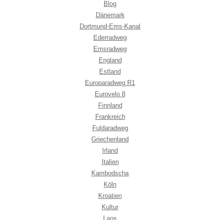
Blog
Dänemark
Dortmund-Ems-Kanal
Ederradweg
Emsradweg
England
Estland
Europaradweg R1
Eurovelo 8
Finnland
Frankreich
Fuldaradweg
Griechenland
Irland
Italien
Kambodscha
Köln
Kroatien
Kultur
Laos