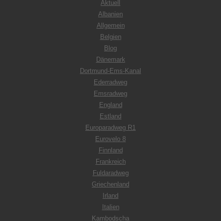
Aktuell
Albanien
Allgemein
Belgien
Blog
Dänemark
Dortmund-Ems-Kanal
Ederradweg
Emsradweg
England
Estland
Europaradweg R1
Eurovelo 8
Finnland
Frankreich
Fuldaradweg
Griechenland
Irland
Italien
Kambodscha