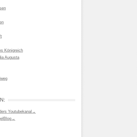
isen
en
t
es Königreich
dia Augusta
dweg
N:
ders Youtubekanal→
gelBlog→