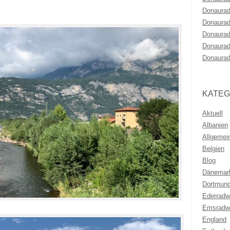
Donaurad
Donaurad
Donaurad
Donaurad
Donaurad
KATEG
Aktuell
Albanien
Allgemei
Belgien
Blog
Dänemar
Dortmun
Ederrad
Emsradw
England