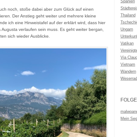
Spanien
Städtere
auch noch, stoße dabei aber zum Glück auf einen
Thailand
eren. Der Anstieg geht weiter und mehrere kleine
Tschechi
nde ich eine Hinweistafel auf der erklärt wird, dass hier
Ungarn
a Augusta verlaufen sein muss. Es geht weiter bergan,
ten sich wieder Ausblicke.
Unterkunf
Vatikan
Vereinigt
Via Clau
Vietnam
Wandern
Weserra
FOLGE
malwoan
Mein Se