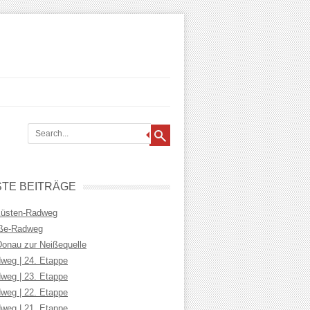
TE BEITRÄGE
Küsten-Radweg
iße-Radweg
Donau zur Neißequelle
weg | 24. Etappe
weg | 23. Etappe
weg | 22. Etappe
weg | 21. Etappe