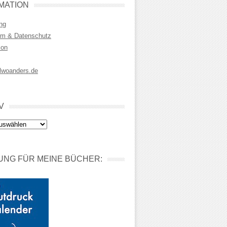
MATION
ng
m & Datenschutz
ion
lwoanders.de
V
NG FÜR MEINE BÜCHER: