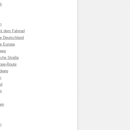
h
n
it dem Fahrrad
le Deutschland
le Europa
weg
che Straße
ppe-Route
adweg
n
nd
n
sen
n