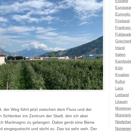
Estland
Europar
Eurovelo
Finnland
Frankrei
Fuldarad
Griechen
Irland
Italien
Kambods
Köln
Kroatien
Kultur
Laos
Lettland
Litauen
Montene
ht, der Weg führt jetzt zwischen dem Fluss und der
Münsterl
 Schlenker ins Zentrum der Stadt, den ich aber
Niederla
ch Martinagno zu gelangen. Dabei gerät eine Biene
d eingequetscht und sticht zu. Das tut sehr weh. Der
Norwege