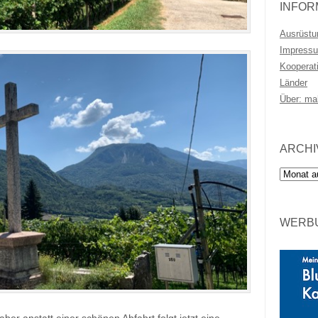
INFOR
Ausrüstu
Impressu
Kooperat
Länder
Über: ma
ARCHI
Archiv
WERBU
aber anstatt einer schönen Abfahrt folgt jetzt eine