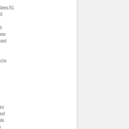
adweg R1
 8
ch
weg
land
cha
gro
and
nde
n