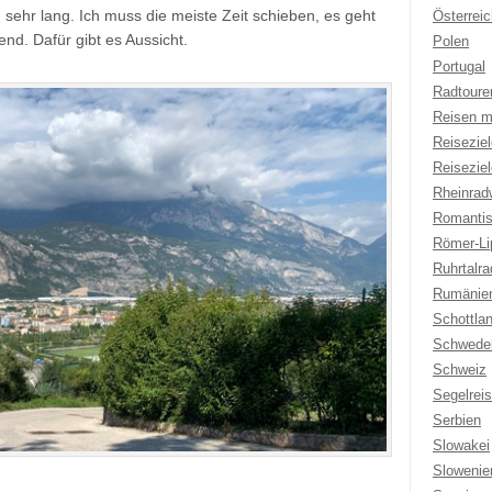
d sehr lang. Ich muss die meiste Zeit schieben, es geht
Österreic
nd. Dafür gibt es Aussicht.
Polen
Portugal
Radtoure
Reisen m
Reisezie
Reisezie
Rheinrad
Romantis
Römer-Li
Ruhrtalr
Rumänie
Schottla
Schwede
Schweiz
Segelrei
Serbien
Slowakei
Slowenie