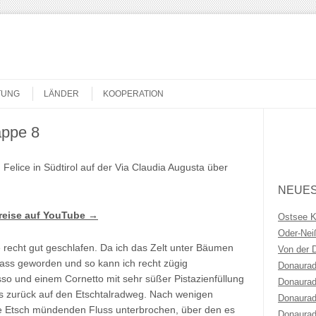
TUNG
LÄNDER
KOOPERATION
appe 8
Search
Felice in Südtirol auf der Via Claudia Augusta über
NEUES
dreise auf YouTube →
Ostsee 
Oder-Ne
 recht gut geschlafen. Da ich das Zelt unter Bäumen
Von der 
nass geworden und so kann ich recht zügig
Donaurad
 und einem Cornetto mit sehr süßer Pistazienfüllung
Donaurad
s zurück auf den Etschtalradweg. Nach wenigen
Donaurad
die Etsch mündenden Fluss unterbrochen, über den es
Donaurad