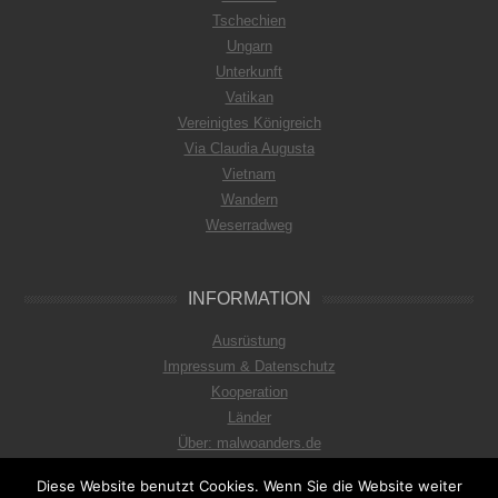
Tschechien
Ungarn
Unterkunft
Vatikan
Vereinigtes Königreich
Via Claudia Augusta
Vietnam
Wandern
Weserradweg
INFORMATION
Ausrüstung
Impressum & Datenschutz
Kooperation
Länder
Über: malwoanders.de
Diese Website benutzt Cookies. Wenn Sie die Website weiter