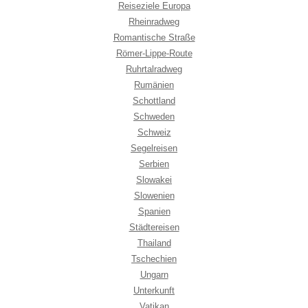
Reiseziele Europa
Rheinradweg
Romantische Straße
Römer-Lippe-Route
Ruhrtalradweg
Rumänien
Schottland
Schweden
Schweiz
Segelreisen
Serbien
Slowakei
Slowenien
Spanien
Städtereisen
Thailand
Tschechien
Ungarn
Unterkunft
Vatikan