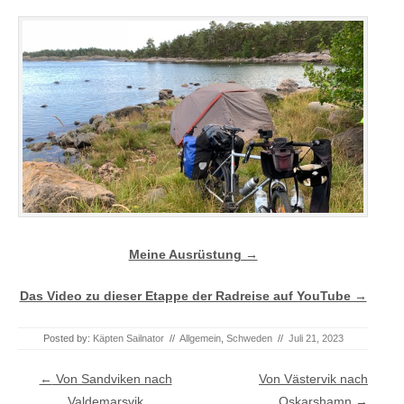
Meine Ausrüstung →
Das Video zu dieser Etappe der Radreise auf YouTube →
Posted by:
Käpten Sailnator
//
Allgemein
,
Schweden
//
Juli 21, 2023
Post navigation
←
Von Sandviken nach
Von Västervik nach
Valdemarsvik
Oskarshamn
→