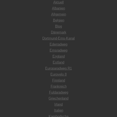
Aktuell
Albanien
Allgemein
Belgien
Blog
Dänemark
Dortmund-Ems-Kanal
Ederradweg
Emsradweg
England
Estland
Europaradweg R1
Eurovelo 8
Finnland
Frankreich
Fuldaradweg
Griechenland
Irland
Italien
Kambodscha