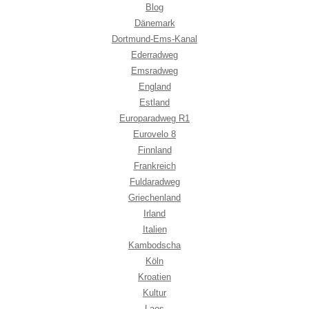
Blog
Dänemark
Dortmund-Ems-Kanal
Ederradweg
Emsradweg
England
Estland
Europaradweg R1
Eurovelo 8
Finnland
Frankreich
Fuldaradweg
Griechenland
Irland
Italien
Kambodscha
Köln
Kroatien
Kultur
Laos