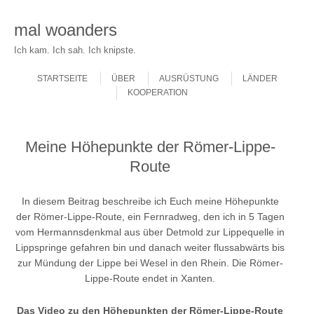
mal woanders
Ich kam. Ich sah. Ich knipste.
Skip to content
Menu
STARTSEITE
ÜBER
AUSRÜSTUNG
LÄNDER
KOOPERATION
Meine Höhepunkte der Römer-Lippe-
Route
In diesem Beitrag beschreibe ich Euch meine Höhepunkte
der Römer-Lippe-Route
, ein Fernradweg, den ich in 5 Tagen
vom Hermannsdenkmal aus über Detmold zur Lippequelle in
Lippspringe gefahren bin und danach weiter flussabwärts bis
zur Mündung der Lippe bei Wesel in den Rhein. Die Römer-
Lippe-Route endet in Xanten.
Das Video zu den Höhepunkten der Römer-Lippe-Route