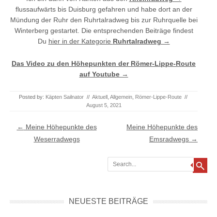
flussaufwärts bis Duisburg gefahren und habe dort an der
Mündung der Ruhr den Ruhrtalradweg bis zur Ruhrquelle bei
Winterberg gestartet. Die entsprechenden Beiträge findest
Du
hier in der Kategorie
Ruhrtalradweg →
Das Video zu den Höhepunkten der Römer-Lippe-Route
auf Youtube →
Posted by:
Käpten Sailnator
//
Aktuell
,
Allgemein
,
Römer-Lippe-Route
//
August 5, 2021
Post navigation
←
Meine Höhepunkte des
Meine Höhepunkte des
Weserradwegs
Emsradwegs
→
Search
NEUESTE BEITRÄGE