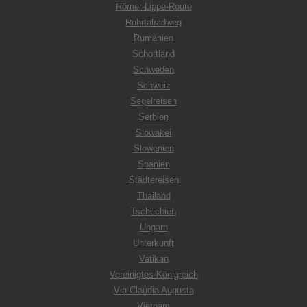
Römer-Lippe-Route
Ruhrtalradweg
Rumänien
Schottland
Schweden
Schweiz
Segelreisen
Serbien
Slowakei
Slowenien
Spanien
Städtereisen
Thailand
Tschechien
Ungarn
Unterkunft
Vatikan
Vereinigtes Königreich
Via Claudia Augusta
Vietnam