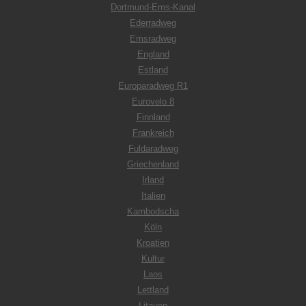
Dortmund-Ems-Kanal
Ederradweg
Emsradweg
England
Estland
Europaradweg R1
Eurovelo 8
Finnland
Frankreich
Fuldaradweg
Griechenland
Irland
Italien
Kambodscha
Köln
Kroatien
Kultur
Laos
Lettland
Litauen