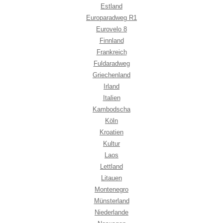
Estland
Europaradweg R1
Eurovelo 8
Finnland
Frankreich
Fuldaradweg
Griechenland
Irland
Italien
Kambodscha
Köln
Kroatien
Kultur
Laos
Lettland
Litauen
Montenegro
Münsterland
Niederlande