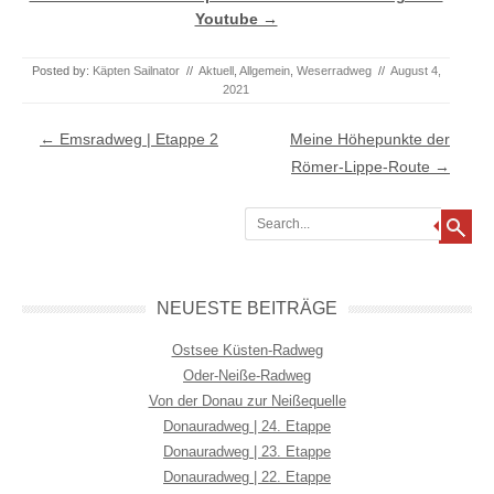
Youtube →
Posted by:
Käpten Sailnator
//
Aktuell
,
Allgemein
,
Weserradweg
//
August 4,
2021
Post navigation
←
Emsradweg | Etappe 2
Meine Höhepunkte der
Römer-Lippe-Route
→
Search
NEUESTE BEITRÄGE
Ostsee Küsten-Radweg
Oder-Neiße-Radweg
Von der Donau zur Neißequelle
Donauradweg | 24. Etappe
Donauradweg | 23. Etappe
Donauradweg | 22. Etappe