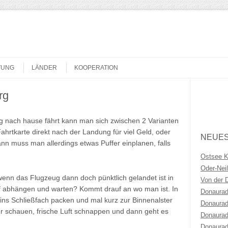
TUNG
LÄNDER
KOOPERATION
rg
Search
nach hause fährt kann man sich zwischen 2 Varianten
hrtkarte direkt nach der Landung für viel Geld, oder
NEUES
nn muss man allerdings etwas Puffer einplanen, falls
Ostsee 
Oder-Ne
enn das Flugzeug dann doch pünktlich gelandet ist in
Von der 
of abhängen und warten? Kommt drauf an wo man ist. In
Donaurad
ns Schließfach packen und mal kurz zur Binnenalster
Donaurad
r schauen, frische Luft schnappen und dann geht es
Donaurad
Donaurad