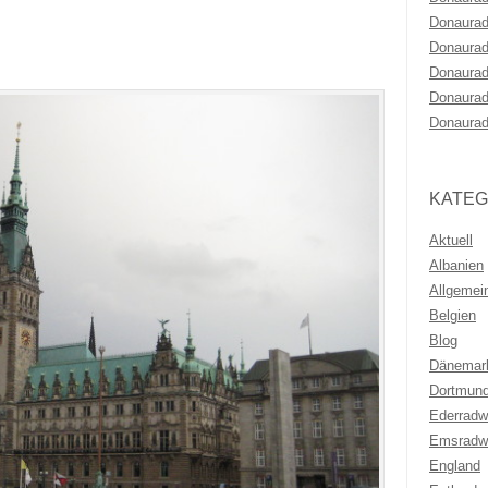
Donaurad
Donaurad
Donaurad
Donaurad
Donaurad
KATEG
Aktuell
Albanien
Allgemei
Belgien
Blog
Dänemar
Dortmun
Ederrad
Emsradw
England