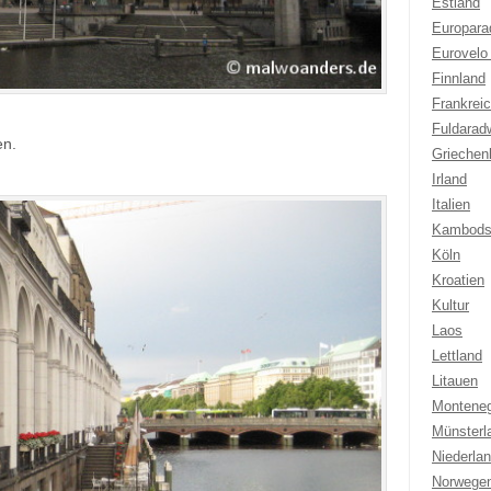
Estland
Europar
Eurovelo
Finnland
Frankrei
Fuldarad
en.
Griechen
Irland
Italien
Kambods
Köln
Kroatien
Kultur
Laos
Lettland
Litauen
Montene
Münsterl
Niederla
Norwege