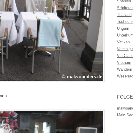
Spanien
Städtere
Thailand
Tschechi
Ungarn
Unterkunf
Vatikan
Vereinigt
Via Clau
Vietnam
Wandern
Weserra
men.
FOLGE
malwoan
Mein Se