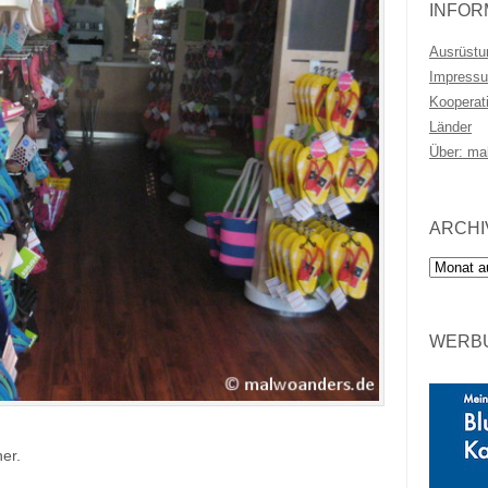
INFOR
Ausrüstu
Impressu
Kooperat
Länder
Über: ma
ARCHI
Archiv
WERBU
er.