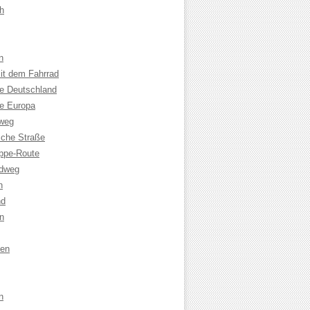
h
n
it dem Fahrrad
le Deutschland
le Europa
weg
che Straße
ppe-Route
adweg
n
nd
n
sen
n