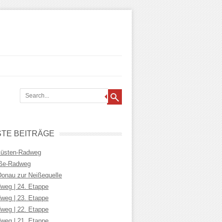
TE BEITRÄGE
Küsten-Radweg
iße-Radweg
Donau zur Neißequelle
weg | 24. Etappe
weg | 23. Etappe
weg | 22. Etappe
weg | 21. Etappe