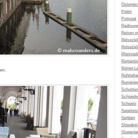
Österreic
Polen
Portugal
Radtoure
Reisen m
Reisezie
Reisezie
Rheinrad
Romantis
Römer-Li
en.
Ruhrtalr
Rumänie
Schottla
Schwede
Schweiz
Segelrei
Serbien
Slowakei
Slowenie