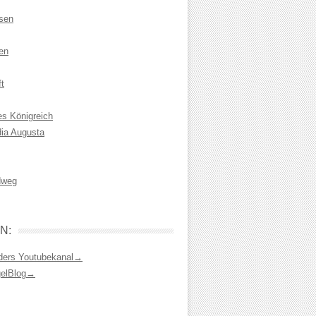
isen
en
t
es Königreich
dia Augusta
dweg
N:
ders Youtubekanal→
gelBlog→