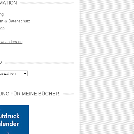
MATION
ng
m & Datenschutz
ion
lwoanders.de
V
NG FÜR MEINE BÜCHER: