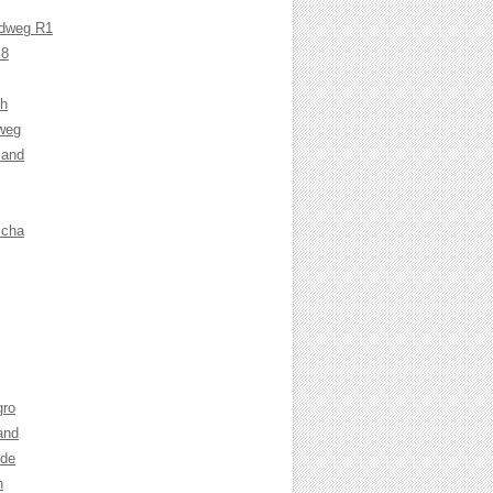
adweg R1
 8
ch
weg
land
cha
gro
and
nde
n