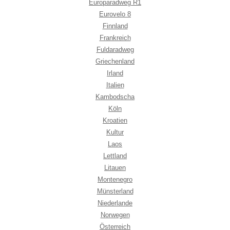
Europaradweg R1
Eurovelo 8
Finnland
Frankreich
Fuldaradweg
Griechenland
Irland
Italien
Kambodscha
Köln
Kroatien
Kultur
Laos
Lettland
Litauen
Montenegro
Münsterland
Niederlande
Norwegen
Österreich