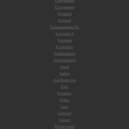
Ederradweg
Emsradweg
England
Estland
Europaradweg R1
Eurovelo 8
Finnland
Frankreich
Fuldaradweg
Griechenland
Irland
Italien
Kambodscha
Köln
Kroatien
Kultur
Laos
Lettland
Litauen
Montenegro