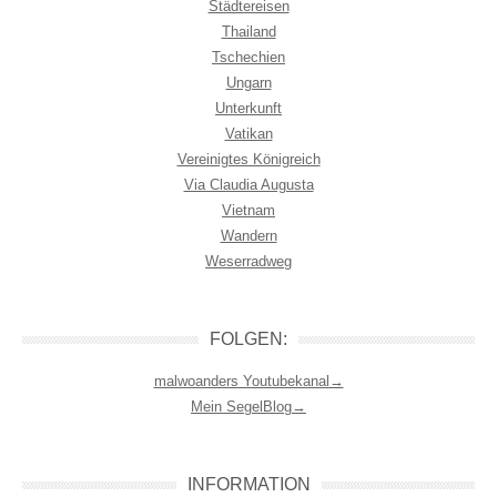
Städtereisen
Thailand
Tschechien
Ungarn
Unterkunft
Vatikan
Vereinigtes Königreich
Via Claudia Augusta
Vietnam
Wandern
Weserradweg
FOLGEN:
malwoanders Youtubekanal→
Mein SegelBlog→
INFORMATION