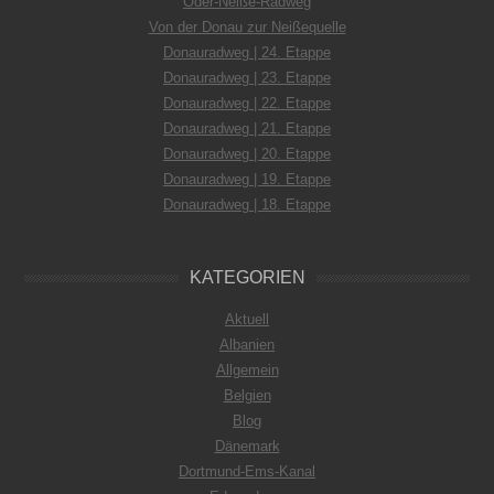
Oder-Neiße-Radweg
Von der Donau zur Neißequelle
Donauradweg | 24. Etappe
Donauradweg | 23. Etappe
Donauradweg | 22. Etappe
Donauradweg | 21. Etappe
Donauradweg | 20. Etappe
Donauradweg | 19. Etappe
Donauradweg | 18. Etappe
KATEGORIEN
Aktuell
Albanien
Allgemein
Belgien
Blog
Dänemark
Dortmund-Ems-Kanal