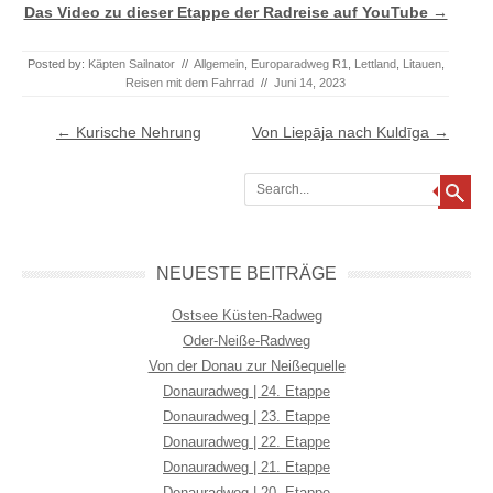
Das Video zu dieser Etappe der Radreise auf YouTube →
Posted by:
Käpten Sailnator
//
Allgemein
,
Europaradweg R1
,
Lettland
,
Litauen
,
Reisen mit dem Fahrrad
//
Juni 14, 2023
Post navigation
←
Kurische Nehrung
Von Liepāja nach Kuldīga
→
Search
NEUESTE BEITRÄGE
Ostsee Küsten-Radweg
Oder-Neiße-Radweg
Von der Donau zur Neißequelle
Donauradweg | 24. Etappe
Donauradweg | 23. Etappe
Donauradweg | 22. Etappe
Donauradweg | 21. Etappe
Donauradweg | 20. Etappe